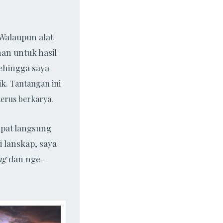
 Walaupun alat
nan untuk hasil
sehingga saya
ik.
Tantangan ini
terus berkarya.
apat langsung
 lanskap, saya
ng
dan nge-