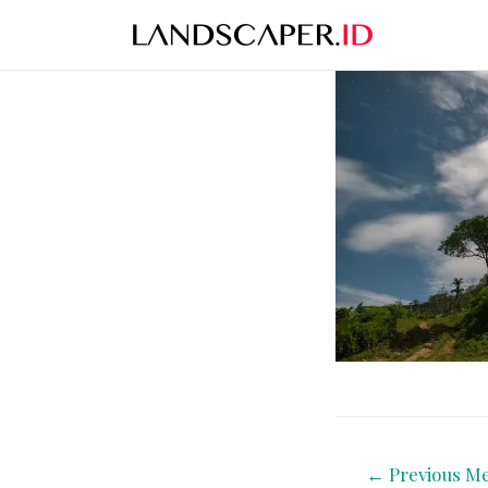
←
Previous Me