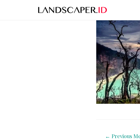
←
Previous Me