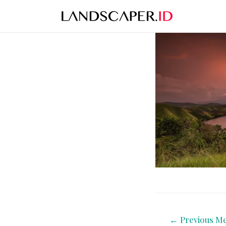
←
Previous Me