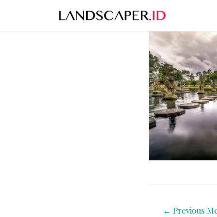
←
Previous Me